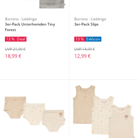
Bornino - Lieblinge
Bornino - Lieblinge
3er-Pack Unterhemden Tiny
3er-Pack Slips
Forest
13 %
Deal
13 %
Exklusiv
UVP 21,99 €
UVP 14,99 €
18,99 €
12,99 €