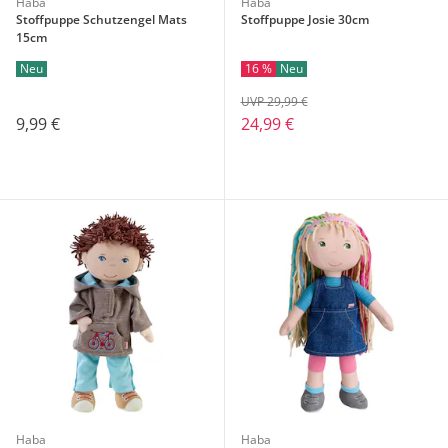
Haba
Haba
Stoffpuppe Schutzengel Mats
Stoffpuppe Josie 30cm
15cm
Neu
16 %
Neu
UVP 29,99 €
9,99 €
24,99 €
Haba
Haba