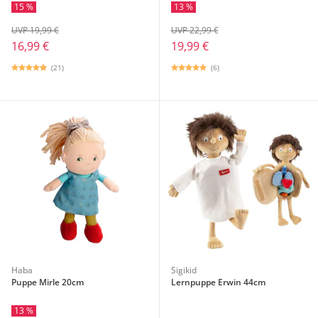
15 %
13 %
UVP 19,99 €
UVP 22,99 €
16,99 €
19,99 €
(21)
(6)
Haba
Sigikid
Puppe Mirle 20cm
Lernpuppe Erwin 44cm
13 %