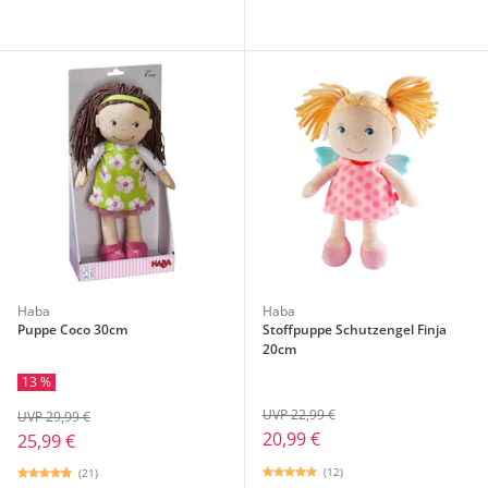
Haba
Haba
Puppe Coco 30cm
Stoffpuppe Schutzengel Finja
20cm
13 %
UVP 22,99 €
UVP 29,99 €
20,99 €
25,99 €
(12)
(21)