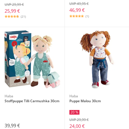
UVP 49,95 €
UVP 29,99 €
46,99 €
25,99 €
(1)
(21)
Haba
Haba
Stoffpuppe Tilli Carmushka 30cm
Puppe Malou 30cm
20 %
UVP 29,99 €
39,99 €
24,00 €