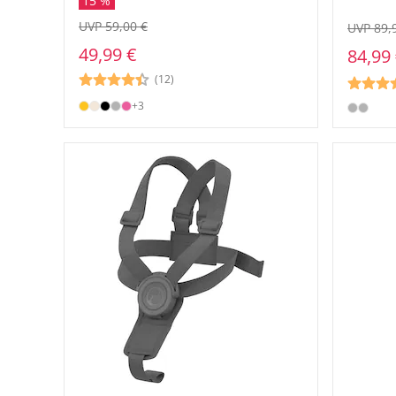
15 %
UVP 59,00 €
UVP 89,
49,99 €
84,99
(12)
+3