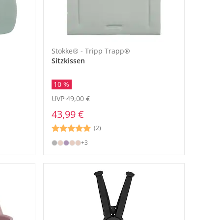
Stokke® - Tripp Trapp®
Sitzkissen
10 %
UVP 49,00 €
43,99 €
(2)
+3