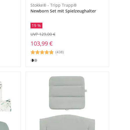
Stokke® - Tripp Trapp®
Newborn Set mit Spielzeughalter
19 %
UVP 129,00 €
103,99 €
(438)