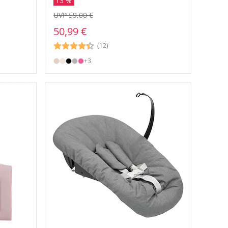
13 %
UVP 59,00 €
50,99 €
(12)
+3