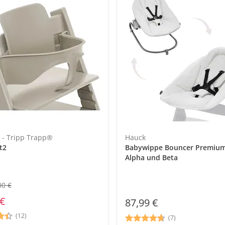
 - Tripp Trapp®
Hauck
t2
Babywippe Bouncer Premium
Alpha und Beta
00 €
 €
87,99 €
(12)
(7)