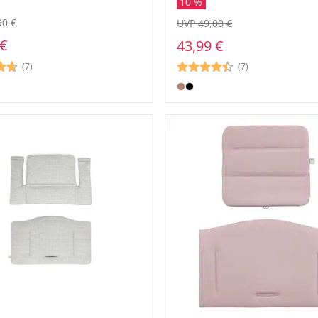
10 %
90 €
UVP 49,00 €
 €
43,99 €
(7)
(7)