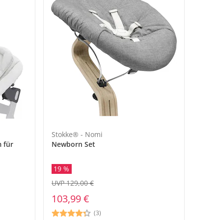
Stokke® - Nomi
 für
Newborn Set
19 %
UVP 129,00 €
103,99 €
(3)