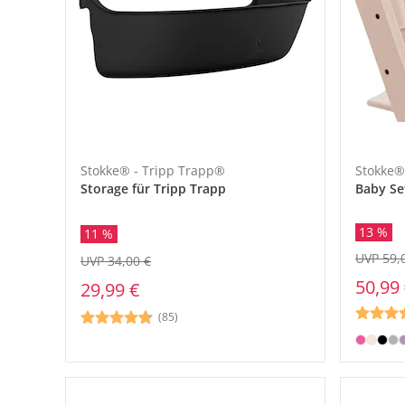
Stokke® - Tripp Trapp®
Stokke®
Storage für Tripp Trapp
Baby Se
13 %
11 %
UVP 59,
UVP 34,00 €
50,99
29,99 €
(85)