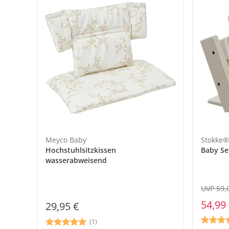
Meyco Baby
Stokke®
Hochstuhlsitzkissen
Baby Se
wasserabweisend
UVP 59,
54,99
29,95 €
(1)