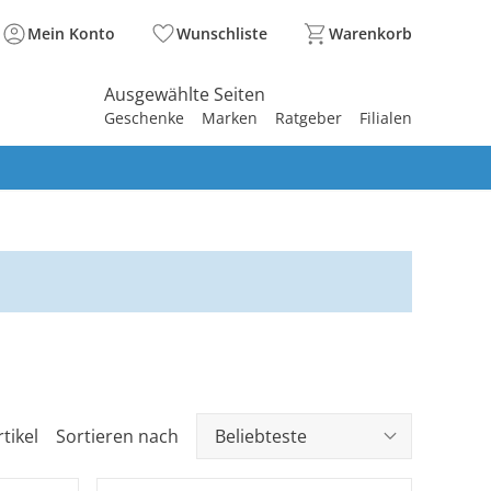
Mein Konto
Wunschliste
Warenkorb
Ausgewählte Seiten
Geschenke
Marken
Ratgeber
Filialen
spirieren
spirieren
spirieren
spirieren
spirieren
spirieren
spirieren
spirieren
spirieren
tikel
Sortieren nach