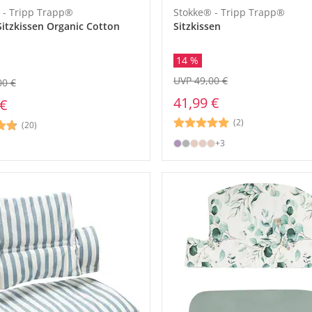
 - Tripp Trapp®
Stokke® - Tripp Trapp®
 Sitzkissen Organic Cotton
Sitzkissen
14 %
UVP 49,00 €
00 €
41,99 €
 €
(2)
(20)
+3