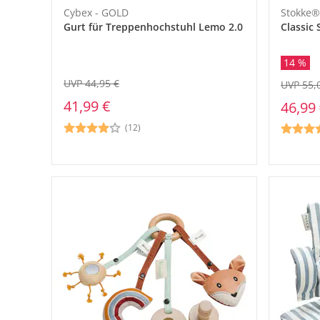
Cybex - GOLD
Stokke®
Gurt für Treppenhochstuhl Lemo 2.0
Classic
14 %
UVP 44,95 €
UVP 55,
41,99 €
46,99
(12)