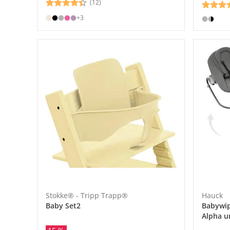
(12)
+3
Stokke® - Tripp Trapp®
Hauck
Baby Set2
Babywip
Alpha u