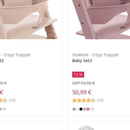
 - Tripp Trapp®
Stokke® - Tripp Trapp®
t2
Baby Set2
13 %
00 €
UVP 59,00 €
 €
50,99 €
(12)
(12)
+3
+3