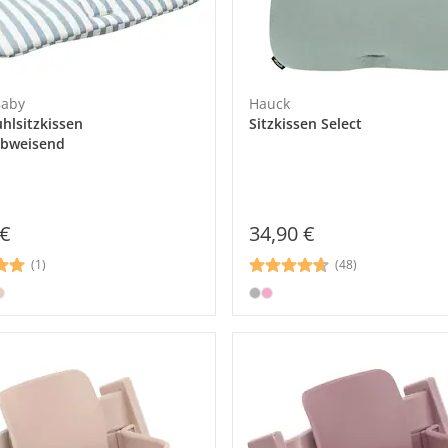
Baby
Hauck
hlsitzkissen
Sitzkissen Select
abweisend
 €
34,90 €
(1)
(48)