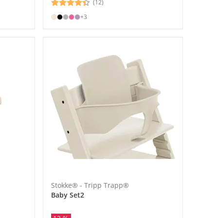
(12)
+3
Stokke® - Tripp Trapp®
Baby Set2