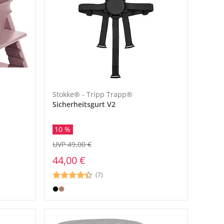
Stokke® - Tripp Trapp®
Sicherheitsgurt V2
10 %
UVP 49,00 €
44,00 €
(7)