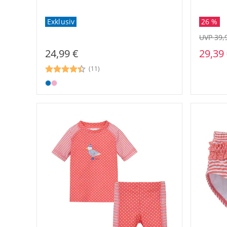
26 %
Exklusiv
UVP 39,
29,39
24,99 €
(11)