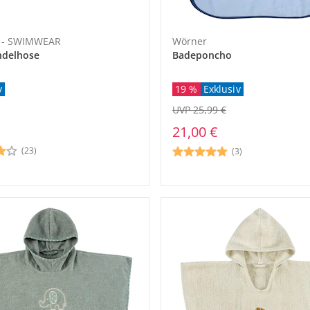
o - SWIMWEAR
Wörner
ndelhose
Badeponcho
v
19 %
Exklusiv
UVP 25,99 €
21,00 €
(23)
(3)