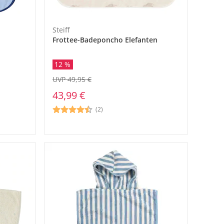
Steiff
Frottee-Badeponcho Elefanten
12 %
UVP 49,95 €
43,99 €
(2)