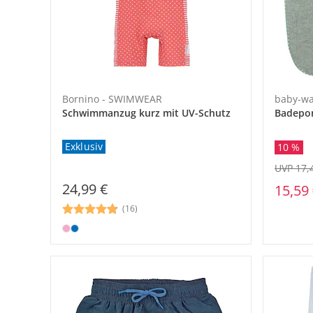
Bornino - SWIMWEAR
baby-wa
Schwimmanzug kurz mit UV-Schutz
Badepo
Exklusiv
10 %
UVP 17,
24,99 €
15,59
(16)