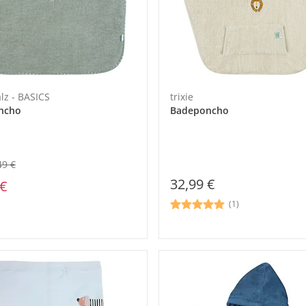
lz - BASICS
trixie
ncho
Badeponcho
49 €
32,99 €
 €
(1)