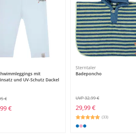
Sterntaler
chwimmleggings mit
Badeponcho
insatz und UV-Schutz Dackel
UVP 32,99 €
95 €
29,99 €
,99 €
(33)