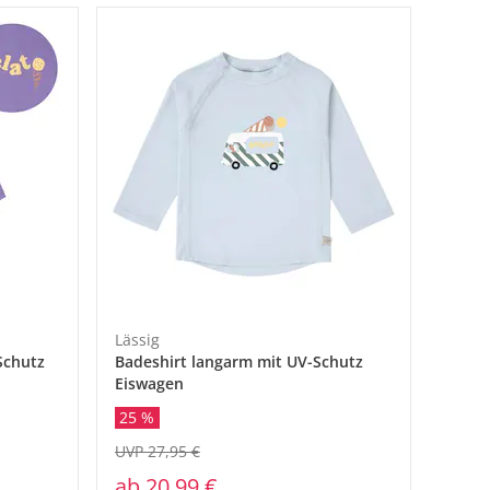
Lässig
Schutz
Badeshirt langarm mit UV-Schutz
Eiswagen
25 %
UVP 27,95 €
ab
20,99 €