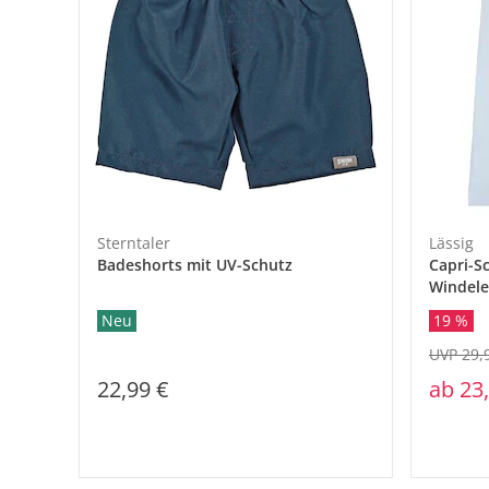
Sterntaler
Lässig
Badeshorts mit UV-Schutz
Capri-S
Windele
Neu
19 %
UVP 29,
22,99 €
ab
23