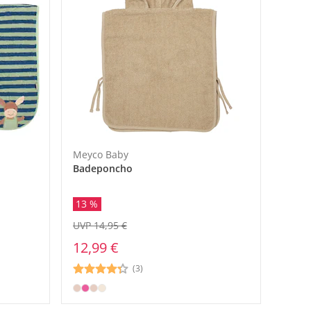
Meyco Baby
Badeponcho
13 %
UVP 14,95 €
12,99 €
(3)