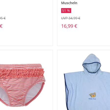
Muscheln
51 %
95 €
UVP 34,99 €
 €
16,99 €