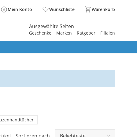
Mein Konto
Wunschliste
Warenkorb
Ausgewählte Seiten
Geschenke
Marken
Ratgeber
Filialen
spirieren
spirieren
spirieren
spirieren
spirieren
spirieren
spirieren
spirieren
spirieren
uzenhandtücher
tikel
Sortieren nach