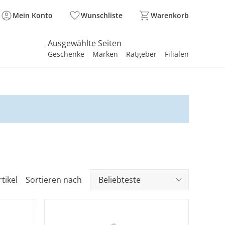
Mein Konto
Wunschliste
Warenkorb
Ausgewählte Seiten
Geschenke
Marken
Ratgeber
Filialen
spirieren
spirieren
spirieren
spirieren
spirieren
spirieren
spirieren
spirieren
spirieren
tikel
Sortieren nach