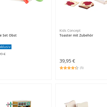
Kids Concept
e Set Obst
Toaster mit Zubehör
xklusiv
99 €
39,95 €
(5)