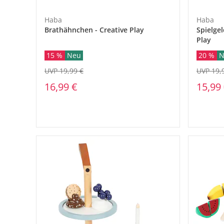
Haba
Haba
Brathähnchen - Creative Play
Spielgel
Play
15 %
Neu
20 %
N
UVP 19,99 €
UVP 19,
16,99 €
15,99