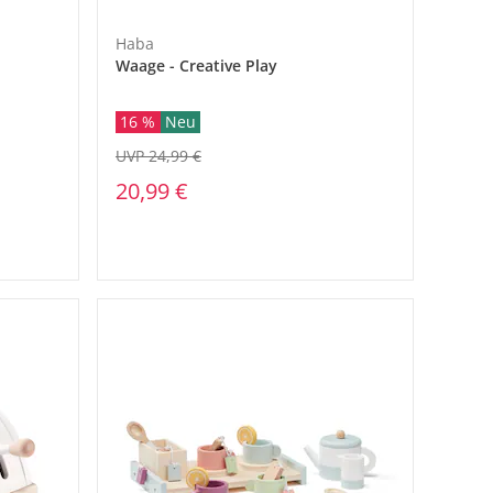
Haba
Waage - Creative Play
16 %
Neu
UVP 24,99 €
20,99 €