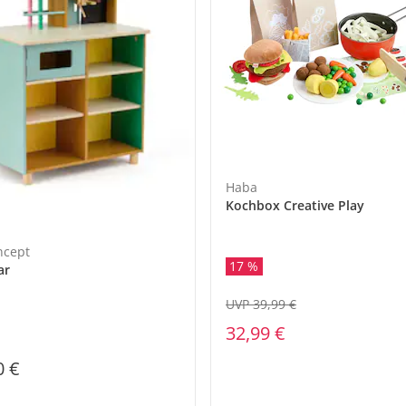
Haba
Kochbox Creative Play
ncept
17 %
ar
UVP 39,99 €
32,99 €
0 €