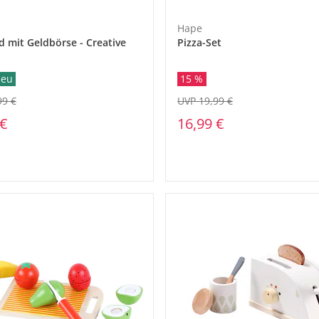
Hape
d mit Geldbörse - Creative
Pizza-Set
eu
15 %
99 €
UVP 19,99 €
 €
16,99 €