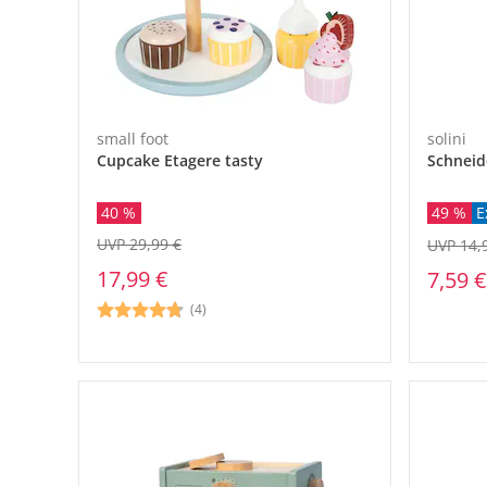
small foot
solini
Cupcake Etagere tasty
Schneid
40 %
49 %
E
UVP 29,99 €
UVP 14,
17,99 €
7,59 €
(4)