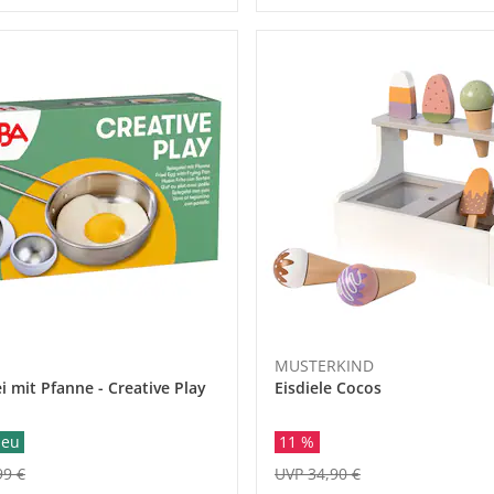
MUSTERKIND
i mit Pfanne - Creative Play
Eisdiele Cocos
eu
11 %
99 €
UVP 34,90 €