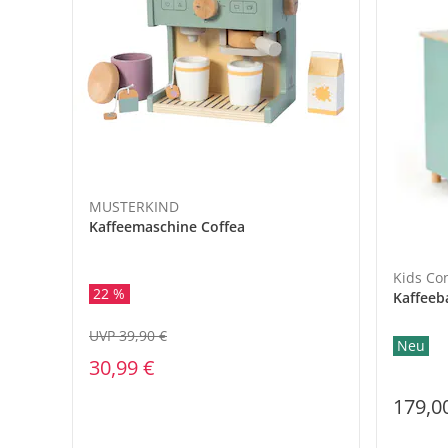
MUSTERKIND
Kaffeemaschine Coffea
Kids Co
22 %
Kaffeeb
UVP 39,90 €
Neu
30,99 €
179,0