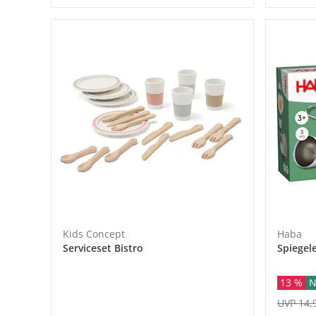
Kids Concept
Haba
Serviceset Bistro
Spiegele
13 %
N
UVP 14,