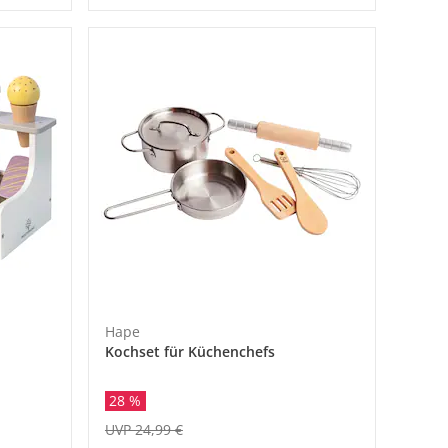
Hape
Kochset für Küchenchefs
28 %
UVP 24,99 €