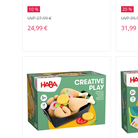
10 %
20 %
UVP 27,99 €
UVP 39,
24,99 €
31,99