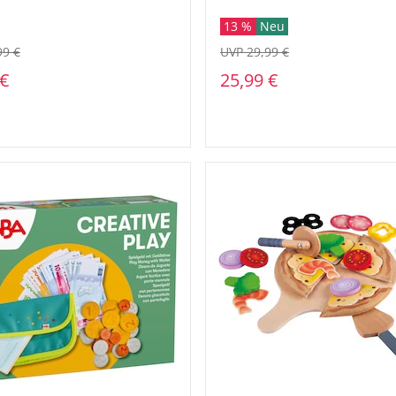
13 %
Neu
99 €
UVP 29,99 €
 €
25,99 €