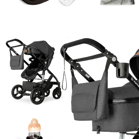
BERGSTEIGER
Kinderwagen Nizza grey | Gestell: black
199,90 €
inkl. MwSt. und zzgl.
Versandkosten
99 PAYBACK Basis°Punkte
sammeln
Variante
grey | Gestell: black
In den Warenkorb
Lieferung nach Hause