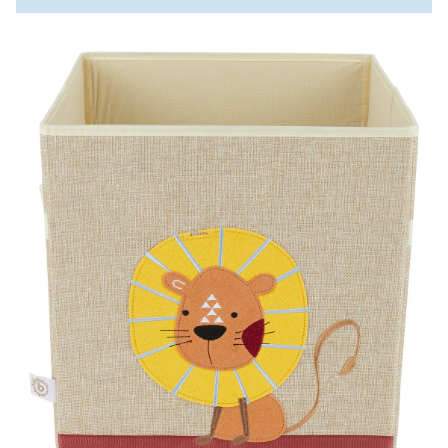
SALE Wohnen
Jogger
Kindersitze 15-36 kg
Aktionsbedingungen
tiptoi®
Hochstuhl-Zubehör
Overalls
Mobiles
Waschschüsseln
Reisebetten & Matratzen
Wickelmöbel
Outdoorkleidung
Wickeln
Babyflaschen &
SALE Spielzeug
Geschwisterwagen
Sitzerhöhungen
tonies®
Zubehör
Hosen
Motorikspielzeug
Badethermometer
Schule & Kindergarten
Babywippen
Accessoires
Pflegeprodukte
schließen
SALE Pflege
Zwillingswagen
Isofix-Base
Kleider & Röcke
Schaukeltiere
Badespielzeug
Bücher
Flaschen- &
Babykostwärmer
Babyschaukeln
Umstandsmode
Schmusetücher
SALE Ernährung
Kinderwagenaufsätze
Kindersitze-Zubehör
Adventskalender
Babynahrung &
Babyzimmer-Komplett-
Stillmode
Spielbögen & Krabbeldecken
Zubereitung
Wickeltaschen
Sets
Stoffpuppen
Geschirr & Besteck
Deko & Accessoires
alles entdecken
Lätzchen
Schränke & Regale
Hochstühle
alles entdecken