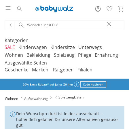
Kategorien
SALE
Kinderwagen
Kindersitze
Unterwegs
Wohnen
Bekleidung
Spielzeug
Pflege
Ernährung
Ausgewählte Seiten
‎Entdecke unsere Kategorien
‎Entdecke unsere Kategorien
‎Entdecke unsere Kategorien
‎Entdecke unsere Kategorien
De
De
De
De
Geschenke
Marken
Ratgeber
Filialen
be
be
be
be
‎Entdecke unsere Kategorien
‎Entdecke unsere Kategorien
‎Entdecke unsere Kategorien
‎Entdecke unsere Kategorien
‎Entdecke unsere Kategorien
De
De
De
De
De
Kinderwagen 2-in-1
Babyschalen mit Liegefunktion
Babytragen
SALE Bekleidung
Kombikinderwagen
Babyschalen
Tragesysteme
be
be
be
be
be
20% Extra-Rabatt* auf Julius Zöllner
Code kopieren
Treppenhochstühle
Erstausstattung
Badespielzeug
Badewannen
Stillkissenbezüge
Hochstühle
Neugeborenenkleidung
Babyspielzeug 0-12m
Badezubehör
Stillkissen
‎Entdecke unsere Kategorien
Kinderwagen 3-in-1
Babyschalen mit Isofix-Base
Tragetücher
SALE Kinderwagen
Kinderwagen-Zubehör
Reboarder
Kinderfahrzeuge
Spielzeugkisten
Wohnen
Aufbewahrung
Klapphochstühle
Bekleidungs-Sets
Erinnerungsstücke
Badewannenständer
Betten
Babykleidung
Kinderspielzeug ab
Beruhigung
Milchpumpen
Geschenkgutscheine per Download
Geschenkgutscheine
Kinderwagen-Bausteine
Babyschalen für Flugreisen
Rückentragen
SALE Kindersitze
Sportwagen
Kindersitze 9-18 kg
Fahrradsitze & -
12m
Lerntürme
Bodys
Kuscheltiere
Badewannensitze
anhänger
Heimtextilien
Kinderkleidung
Hausapotheke
Stillzubehör
Dein Wunschprodukt ist leider ausverkauft –
Geschenkgutscheine per Post
Umbaubare Sportwagen
Babytragen-Zubehör
Geschenksets
SALE Unterwegs
Buggys
Kindersitze 9-36 kg
Outdoor-Spielzeug
hoffentlich gefallen Dir unsere Alternativen genauso
Onlineshop auswählen
Reisehochstühle
Strampler
Lauflernhilfen
Badetextilien
Reisetaschen & -koffer
gut.
Sicherheit
Schuhe
Kindertoilette
Spucktücher
Tragejacken