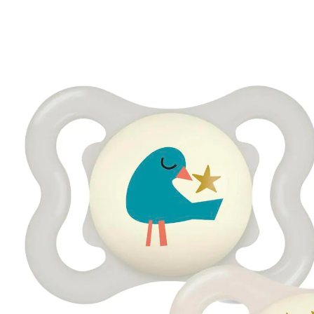
MAM
2er-Pack Schnuller Supreme Night Silikon, 0-6M
Grau/Beige
11,49 €
inkl. MwSt. und zzgl.
Versandkosten
5 PAYBACK Basis°Punkte
sammeln
In den Warenkorb
Lieferung nach Hause
Sofort lieferbar - in 2-3 Werktagen bei Dir
Filialabholung