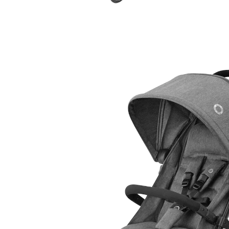
MAXI-COSI
Buggy Lara 2 select grey
(199)
199,99 €
inkl. MwSt. und zzgl.
Versandkosten
99 PAYBACK Basis°Punkte
sammeln
In den Warenkorb
Lieferung nach Hause
Lieferbar - in 2-4 Werktagen bei Dir