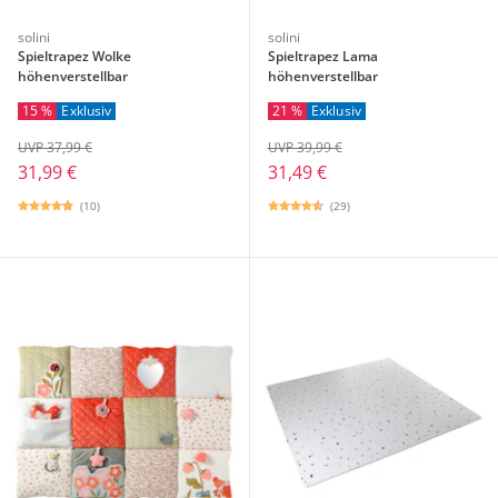
solini
solini
Spieltrapez Wolke
Spieltrapez Lama
höhenverstellbar
höhenverstellbar
15 %
Exklusiv
21 %
Exklusiv
UVP 37,99 €
UVP 39,99 €
31,99 €
31,49 €
(10)
(29)