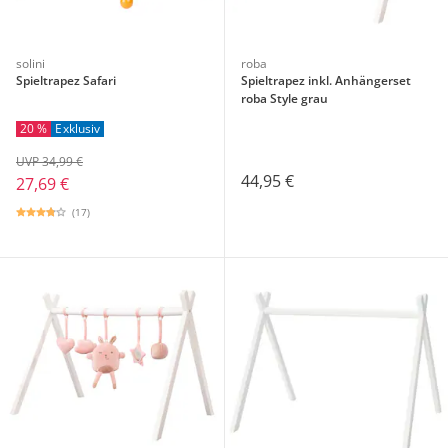
solini
roba
Spieltrapez Safari
Spieltrapez inkl. Anhängerset
roba Style grau
20 %
Exklusiv
UVP 34,99 €
44,95 €
27,69 €
(17)