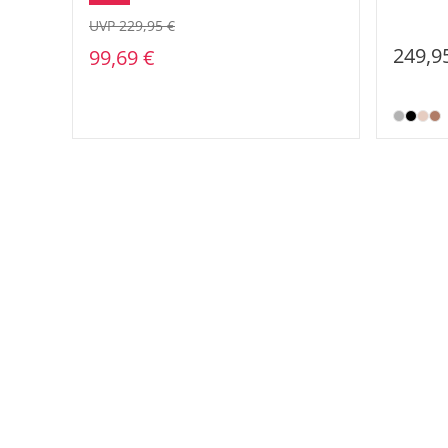
UVP 229,95 €
249,9
99,69 €