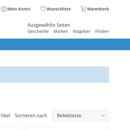
Mein Konto
Wunschliste
Warenkorb
Ausgewählte Seiten
Geschenke
Marken
Ratgeber
Filialen
spirieren
spirieren
spirieren
spirieren
spirieren
spirieren
spirieren
spirieren
spirieren
rtikel
Sortieren nach