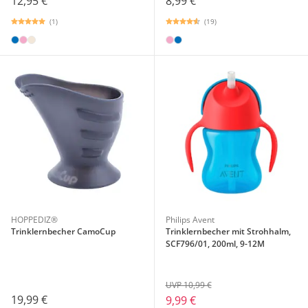
12,95 €
8,99 €
(1)
(19)
HOPPEDIZ®
Philips Avent
Trinklernbecher CamoCup
Trinklernbecher mit Strohhalm,
SCF796/01, 200ml, 9-12M
UVP 10,99 €
19,99 €
9,99 €