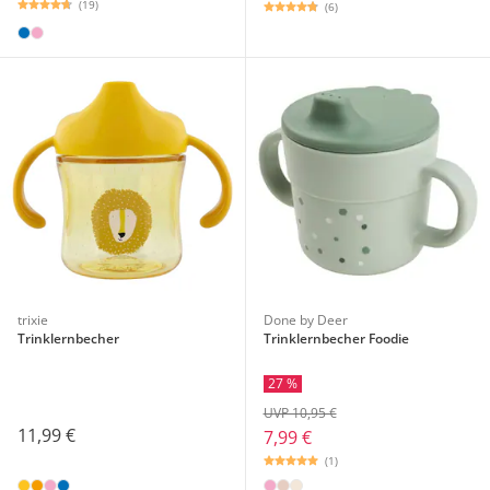
(19)
(6)
trixie
Done by Deer
Trinklernbecher
Trinklernbecher Foodie
27 %
UVP 10,95 €
11,99 €
7,99 €
(1)