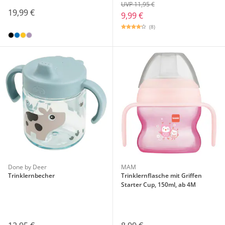
UVP 11,95 €
19,99 €
9,99 €
(8)
Done by Deer
MAM
Trinklernbecher
Trinklernflasche mit Griffen
Starter Cup, 150ml, ab 4M