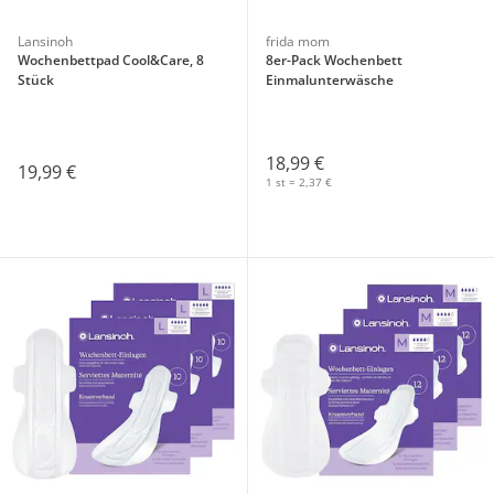
Lansinoh
frida mom
Wochenbettpad Cool&Care, 8
8er-Pack Wochenbett
Stück
Einmalunterwäsche
18,99 €
19,99 €
1 st = 2,37 €