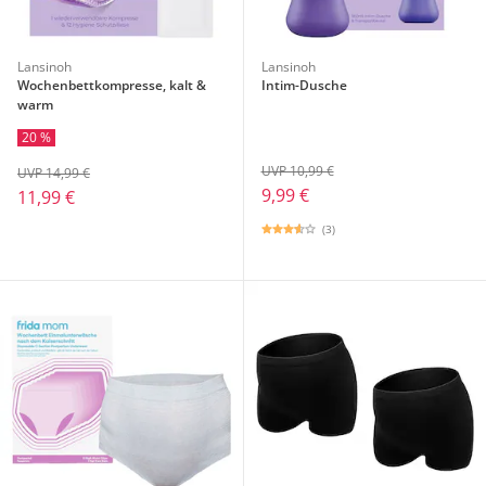
Lansinoh
Lansinoh
Wochenbettkompresse, kalt &
Intim-Dusche
warm
20 %
UVP 10,99 €
UVP 14,99 €
9,99 €
11,99 €
(3)