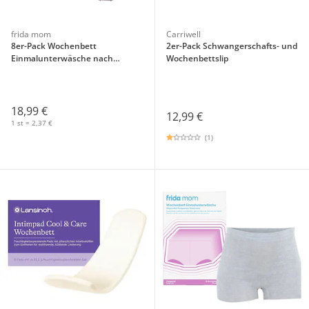
frida mom
Carriwell
8er-Pack Wochenbett
2er-Pack Schwangerschafts- und
Einmalunterwäsche nach
Wochenbettslip
Kaiserschnitt
18,99 €
12,99 €
1 st = 2,37 €
(1)