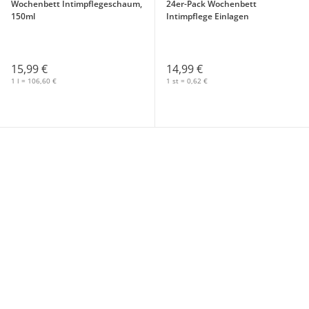
Wochenbett Intimpflegeschaum,
24er-Pack Wochenbett
150ml
Intimpflege Einlagen
15,99 €
14,99 €
1 l = 106,60 €
1 st = 0,62 €