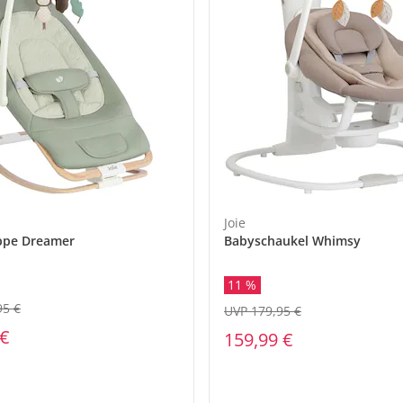
Joie
ppe Dreamer
Babyschaukel Whimsy
11 %
95 €
UVP 179,95 €
 €
159,99 €