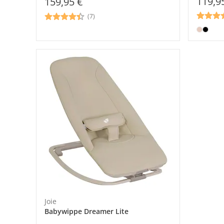
119,9
159,95 €
(7)
Joie
Babywippe Dreamer Lite