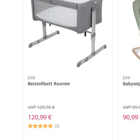
Joie
Joie
Beistellbett Roomie
Babywi
UVP 129,95 €
UVP 99,
120,99 €
90,99
(2)