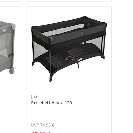
Joie
Reisebett Allura 120
UVP 74,95 €