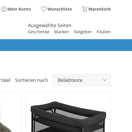
Mein Konto
Wunschliste
Warenkorb
Ausgewählte Seiten
Geschenke
Marken
Ratgeber
Filialen
spirieren
spirieren
spirieren
spirieren
spirieren
spirieren
spirieren
spirieren
spirieren
tikel
Sortieren nach