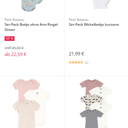
Petit Bateau
Petit Bateau
5er-Pack Bodys ohne Arm Ringel
2er-Pack Wickelbodys kurzarm
Ozean
49 %
UVP 45,00 €
21,99 €
ab
22,59 €
(2)