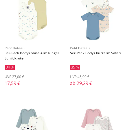
Petit Bateau
Petit Bateau
3er-Pack Bodys ohne Arm Ringel
5er-Pack Bodys kurzarm Safari
Schildkröte
34 %
35 %
UVP 27,00 €
UVP 45,00 €
17,59 €
ab
29,29 €