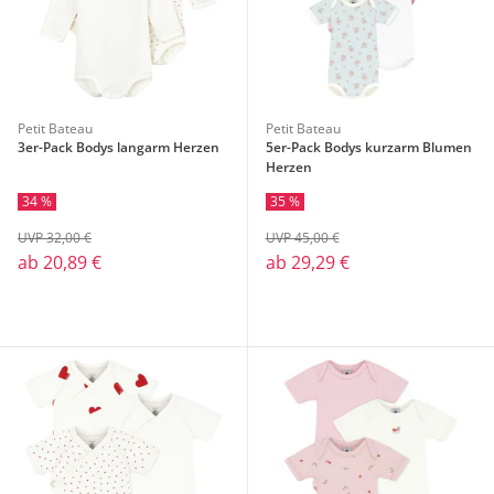
Petit Bateau
Petit Bateau
3er-Pack Bodys langarm Herzen
5er-Pack Bodys kurzarm Blumen
Herzen
34 %
35 %
UVP 32,00 €
UVP 45,00 €
ab
20,89 €
ab
29,29 €