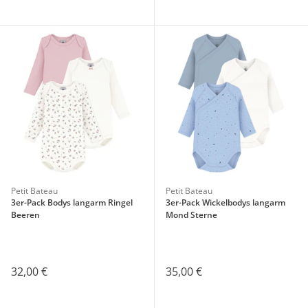
Petit Bateau
Petit Bateau
3er-Pack Bodys langarm Ringel
3er-Pack Wickelbodys langarm
Beeren
Mond Sterne
32,00 €
35,00 €