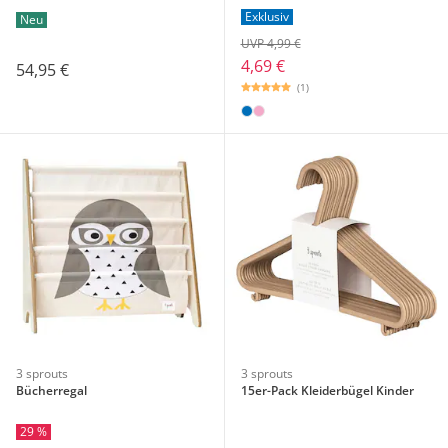
Exklusiv
Neu
UVP 4,99 €
4,69 €
54,95 €
(1)
3 sprouts
3 sprouts
Bücherregal
15er-Pack Kleiderbügel Kinder
29 %