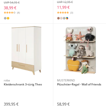
UVP 12,95 €
UVP 54,95 €
11,99 €
38,99 €
(3)
(8)
roba
MUSTERKIND
Kleiderschrank 3-türig Theo
Plüschtier-Regal - Wall of Friends
399,95 €
58,99 €