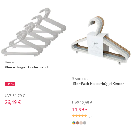
Bieco
Kleiderbügel Kinder 32 St.
3 sprouts
15er-Pack Kleiderbügel Kinder
16 %
UVP 31,79 €
26,49 €
UVP 12,95 €
11,99 €
(3)