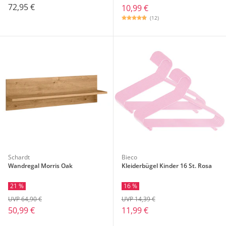
72,95 €
10,99 €
(12)
Schardt
Bieco
Wandregal Morris Oak
Kleiderbügel Kinder 16 St. Rosa
21 %
16 %
UVP 64,90 €
UVP 14,39 €
50,99 €
11,99 €