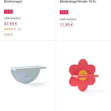
Bücherregal
Kleiderbügel Kinder 16 St.
12 %
16 %
UVP 54,95 €
UVP 14,39 €
47,99 €
11,99 €
(2)