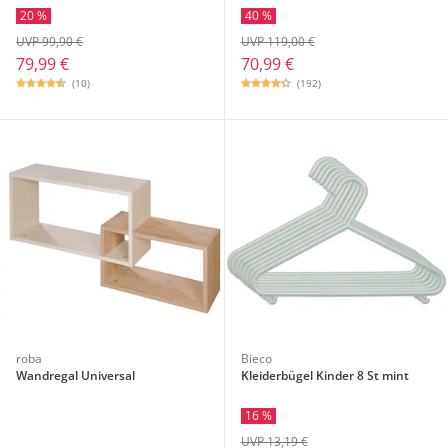
20 %
40 %
UVP 99,90 €
UVP 119,00 €
79,99 €
70,99 €
(10)
(192)
roba
Bieco
Wandregal Universal
Kleiderbügel Kinder 8 St mint
16 %
UVP 13,19 €