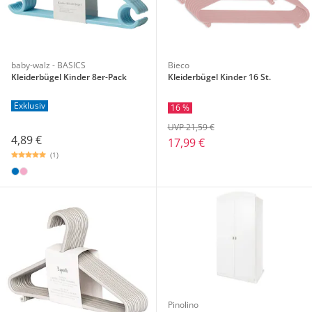
baby-walz - BASICS
Bieco
Kleiderbügel Kinder 8er-Pack
Kleiderbügel Kinder 16 St.
Exklusiv
16 %
UVP 21,59 €
4,89 €
17,99 €
(1)
Pinolino