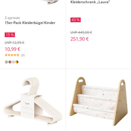
Kleiderschrank „Laura”
3 sprouts
43 %
15er-Pack Kleiderbügel Kinder
UVP 449,00 €
15 %
251,90 €
UVP 12,95 €
10,99 €
(3)