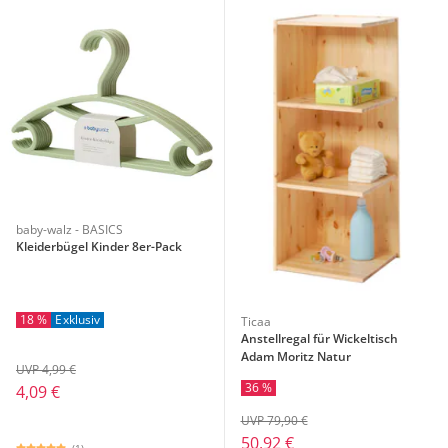
baby-walz - BASICS
Kleiderbügel Kinder 8er-Pack
18 %
Exklusiv
Ticaa
Anstellregal für Wickeltisch
Adam Moritz Natur
UVP 4,99 €
36 %
4,09 €
UVP 79,90 €
50,92 €
(1)