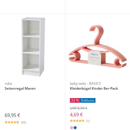
roba
baby-walz - BASICS
Seitenregal Maren
Kleiderbügel Kinder 8er-Pack
33 %
Exklusiv
UVP 6,99 €
4,69 €
69,95 €
(1)
(20)