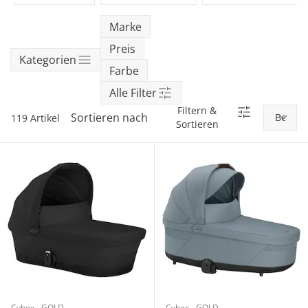
SALE Wohnen
Jogger
Kindersitze 15-36 kg
Aktionsbedingungen
tiptoi®
Hochstuhl-Zubehör
Overalls
Mobiles
Waschschüsseln
Reisebetten & Matratzen
Wickelmöbel
Outdoorkleidung
Wickeln
Babyflaschen &
Marke
SALE Spielzeug
Geschwisterwagen
Sitzerhöhungen
tonies®
Zubehör
Hosen
Motorikspielzeug
Badethermometer
Schule & Kindergarten
Preis
Babywippen
Accessoires
Pflegeprodukte
schließen
Kategorien
SALE Pflege
Zwillingswagen
Isofix-Base
Kleider & Röcke
Schaukeltiere
Badespielzeug
Bücher
Flaschen- &
Farbe
Babykostwärmer
Babyschaukeln
Umstandsmode
Alle Filter
Schmusetücher
SALE Ernährung
Kinderwagenaufsätze
Kindersitze-Zubehör
Adventskalender
Babynahrung &
Filtern &
Babyzimmer-Komplett-
Stillmode
Sortieren nach
119 Artikel
Spielbögen & Krabbeldecken
Zubereitung
Sortieren
Wickeltaschen
Sets
Stoffpuppen
Geschirr & Besteck
Deko & Accessoires
alles entdecken
Lätzchen
Schränke & Regale
Hochstühle
alles entdecken
Cybex - GOLD
Cybex - GOLD