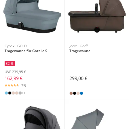
Cybex - GOLD
Joolz - Geo⁵
Tragewanne für Gazelle S
Tragewanne
32 %
UVP 239,95 €
299,00 €
162,99 €
(19)
+1