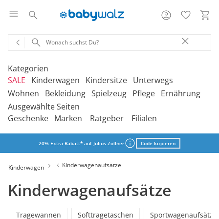
Kategorien
SALE
Kinderwagen
Kindersitze
Unterwegs
Wohnen
Bekleidung
Spielzeug
Pflege
Ernährung
Ausgewählte Seiten
‎Entdecke unsere Kategorien
‎Entdecke unsere Kategorien
‎Entdecke unsere Kategorien
‎Entdecke unsere Kategorien
De
De
De
De
Geschenke
Marken
Ratgeber
Filialen
be
be
be
be
‎Entdecke unsere Kategorien
‎Entdecke unsere Kategorien
‎Entdecke unsere Kategorien
‎Entdecke unsere Kategorien
‎Entdecke unsere Kategorien
De
De
De
De
De
Kinderwagen 2-in-1
Babyschalen mit Liegefunktion
Babytragen
SALE Bekleidung
Kombikinderwagen
Babyschalen
Tragesysteme
be
be
be
be
be
20% Extra-Rabatt* auf Julius Zöllner
Code kopieren
Treppenhochstühle
Erstausstattung
Badespielzeug
Badewannen
Stillkissenbezüge
Hochstühle
Neugeborenenkleidung
Babyspielzeug 0-12m
Badezubehör
Stillkissen
‎Entdecke unsere Kategorien
Kinderwagen 3-in-1
Babyschalen mit Isofix-Base
Tragetücher
SALE Kinderwagen
Kinderwagen-Zubehör
Reboarder
Kinderfahrzeuge
Kinderwagenaufsätze
Kinderwagen
Klapphochstühle
Bekleidungs-Sets
Erinnerungsstücke
Badewannenständer
Betten
Babykleidung
Kinderspielzeug ab
Beruhigung
Milchpumpen
Geschenkgutscheine per Download
Geschenkgutscheine
Kinderwagen-Bausteine
Babyschalen für Flugreisen
Rückentragen
SALE Kindersitze
Sportwagen
Kindersitze 9-18 kg
Fahrradsitze & -
12m
Kinderwagenaufsätze
Lerntürme
Bodys
Kuscheltiere
Badewannensitze
anhänger
Heimtextilien
Kinderkleidung
Hausapotheke
Stillzubehör
Geschenkgutscheine per Post
Umbaubare Sportwagen
Babytragen-Zubehör
Geschenksets
SALE Unterwegs
Buggys
Kindersitze 9-36 kg
Outdoor-Spielzeug
Onlineshop auswählen
Reisehochstühle
Strampler
Lauflernhilfen
Badetextilien
Reisetaschen & -koffer
Sicherheit
Schuhe
Kindertoilette
Spucktücher
Tragejacken
Tragewannen
Softtragetaschen
Sportwagenaufsätze