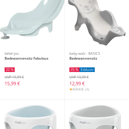
bébé-jou
baby-walz - BASICS
Badewannensitz Fabulous
Badewannensitz
20 %
35 %
Exklusiv
UVP 19,99 €
UVP 19,99 €
15,99 €
12,99 €
(1)