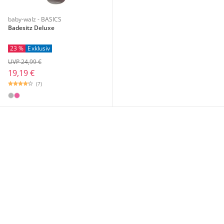
baby-walz - BASICS
Badesitz Deluxe
23 %
Exklusiv
UVP 24,99 €
19,19 €
(7)