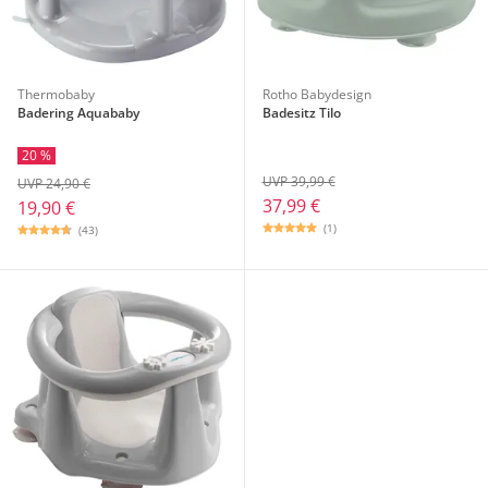
Thermobaby
Rotho Babydesign
Badering Aquababy
Badesitz Tilo
20 %
UVP 39,99 €
UVP 24,90 €
37,99 €
19,90 €
(1)
(43)