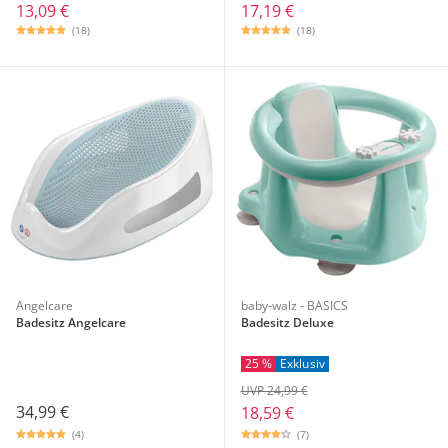
13,09 €
17,19 €
(18)
(18)
Angelcare
baby-walz - BASICS
Badesitz Angelcare
Badesitz Deluxe
25 %
Exklusiv
UVP 24,99 €
34,99 €
18,59 €
(4)
(7)