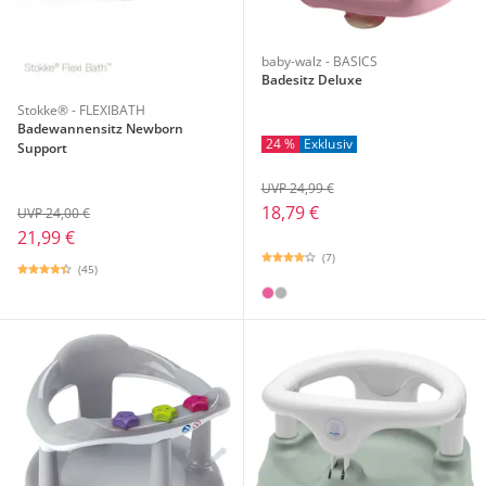
baby-walz - BASICS
Badesitz Deluxe
Stokke® - FLEXIBATH
Badewannensitz Newborn
24 %
Exklusiv
Support
UVP 24,99 €
18,79 €
UVP 24,00 €
21,99 €
(7)
(45)