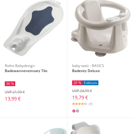
Rotho Babydesign
baby-walz - BASICS
Badewanneneinsatz Tilo
Badesitz Deluxe
20 %
Exklusiv
36 %
UVP 24,99 €
UVP 21,99 €
19,79 €
13,99 €
(7)