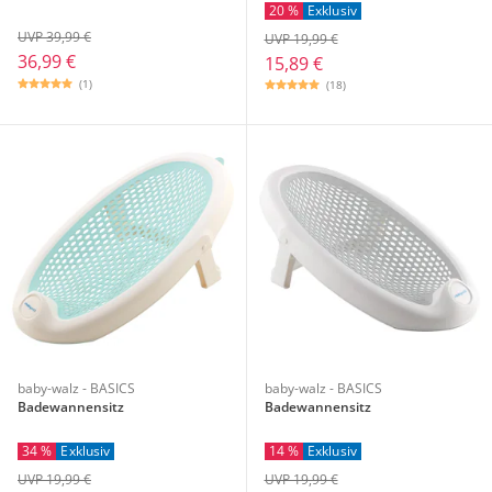
20 %
Exklusiv
UVP 39,99 €
UVP 19,99 €
36,99 €
15,89 €
(1)
(18)
baby-walz - BASICS
baby-walz - BASICS
Badewannensitz
Badewannensitz
34 %
Exklusiv
14 %
Exklusiv
UVP 19,99 €
UVP 19,99 €