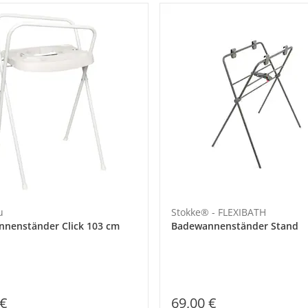
u
Stokke® - FLEXIBATH
nenständer Click 103 cm
Badewannenständer Stand
 €
69,00 €