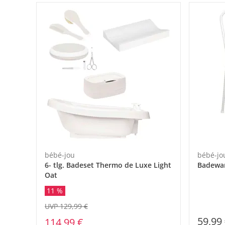
bébé-jou
bébé-jo
6- tlg. Badeset Thermo de Luxe Light
Badewan
Oat
11 %
UVP 129,99 €
59,99
114,99 €