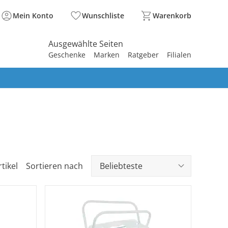
Mein Konto
Wunschliste
Warenkorb
Ausgewählte Seiten
Geschenke
Marken
Ratgeber
Filialen
spirieren
spirieren
spirieren
spirieren
spirieren
spirieren
spirieren
spirieren
spirieren
rtikel
Sortieren nach