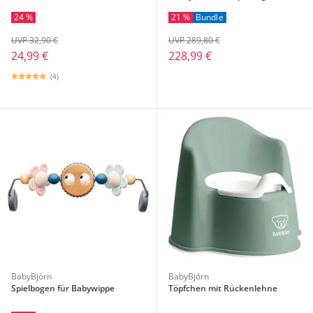
24 %
21 %
Bundle
UVP 32,90 €
UVP 289,80 €
24,99 €
228,99 €
(4)
BabyBjörn
BabyBjörn
Spielbogen für Babywippe
Töpfchen mit Rückenlehne