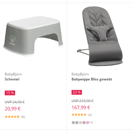
BabyBjörn
BabyBjörn
Schemel
Babywippe Bliss gewebt
23 %
15 %
UVP 219,90 €
UVP 24,90 €
167,99 €
20,99 €
(2)
(8)
+5