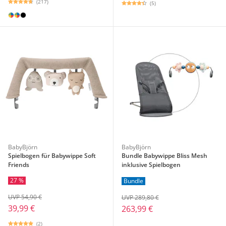
(217)
(5)
BabyBjörn
BabyBjörn
Spielbogen für Babywippe Soft
Bundle Babywippe Bliss Mesh
Friends
inklusive Spielbogen
27 %
Bundle
UVP 54,90 €
UVP 289,80 €
39,99 €
263,99 €
(2)