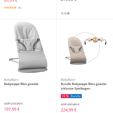
20,99 €
(8)
BabyBjörn
BabyBjörn
Babywippe Bliss gewebt
Bundle Babywippe Bliss gewebt
inklusive Spielbogen
16 %
Bundle
UVP 219,90 €
UVP 269,80 €
197,99 €
224,99 €