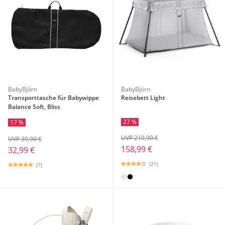
BabyBjörn
BabyBjörn
Transporttasche für Babywippe
Reisebett Light
Balance Soft, Bliss
27 %
17 %
UVP 219,90 €
UVP 39,90 €
158,99 €
32,99 €
(21)
(7)