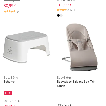
UVP 39,90 €
165,99 €
30,99 €
(21)
(11)
BabyBjörn
BabyBjörn
Schemel
Babywippe Balance Soft Tri-
Fabric
15 %
UVP 24,90 €
219,90 €