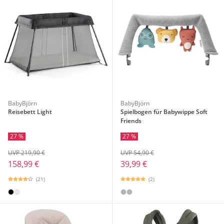
BabyBjörn
BabyBjörn
Reisebett Light
Spielbogen für Babywippe Soft
Friends
27 %
27 %
UVP 219,90 €
UVP 54,90 €
158,99 €
39,99 €
(21)
(2)