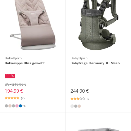
BabyBjörn
BabyBjörn
Babywippe Bliss gewebt
Babytrage Harmony 3D Mesh
11 %
UVP 219,90 €
244,90 €
194,99 €
(2)
(7)
+5