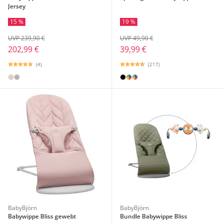
Jersey
15 %
19 %
UVP 239,90 €
UVP 49,90 €
202,99 €
39,99 €
(4)
(217)
BabyBjörn
BabyBjörn
Babywippe Bliss gewebt
Bundle Babywippe Bliss