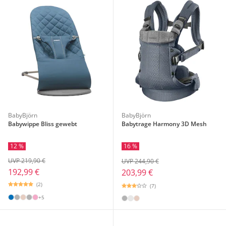
BabyBjörn
BabyBjörn
Babywippe Bliss gewebt
Babytrage Harmony 3D Mesh
12 %
16 %
UVP 219,90 €
UVP 244,90 €
192,99 €
203,99 €
(2)
(7)
+5