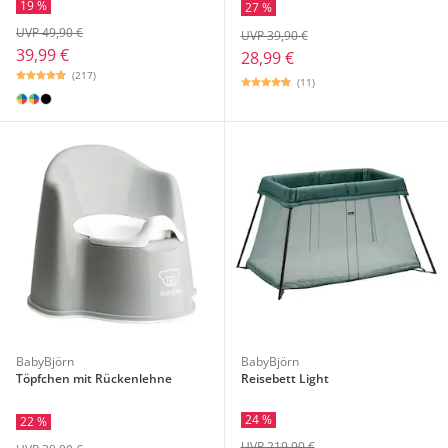
19 %
27 %
UVP 49,90 €
UVP 39,90 €
39,99 €
28,99 €
(217)
(11)
BabyBjörn
BabyBjörn
Töpfchen mit Rückenlehne
Reisebett Light
24 %
22 %
UVP 219,90 €