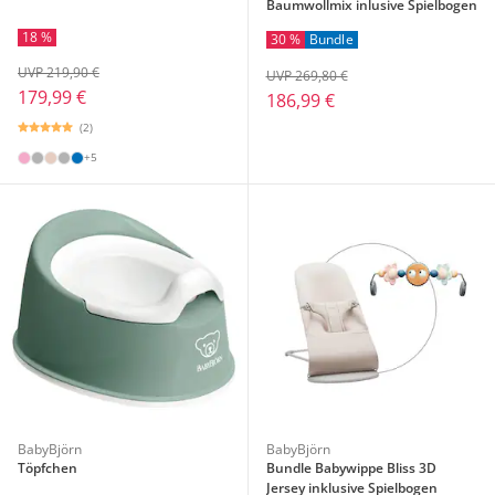
Baumwollmix inlusive Spielbogen
18 %
30 %
Bundle
UVP 219,90 €
UVP 269,80 €
179,99 €
186,99 €
(2)
+5
BabyBjörn
BabyBjörn
Töpfchen
Bundle Babywippe Bliss 3D
Jersey inklusive Spielbogen