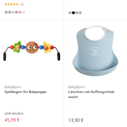
(2)
+5
BabyBjörn
BabyBjörn
Spielbogen für Babywippe
Lätzchen mit Auffangschale
weich
UVP 49,90 €
45,99 €
13,90 €