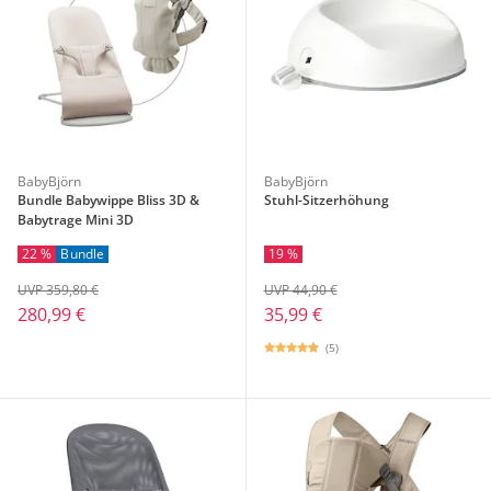
BabyBjörn
BabyBjörn
Bundle Babywippe Bliss 3D &
Stuhl-Sitzerhöhung
Babytrage Mini 3D
22 %
Bundle
19 %
UVP 359,80 €
UVP 44,90 €
280,99 €
35,99 €
(5)