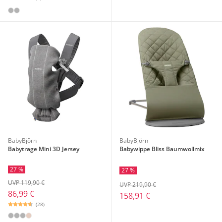
BabyBjörn
BabyBjörn
Babytrage Mini 3D Jersey
Babywippe Bliss Baumwollmix
27 %
27 %
UVP 119,90 €
UVP 219,90 €
86,99 €
158,91 €
(28)