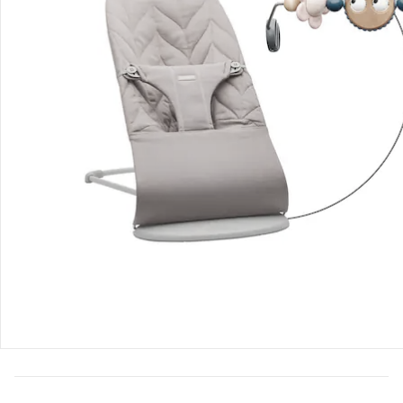
Babywippe Bliss gewebt
UVP 219,90 €
194,99 €
Gesamtpreis Einzelprodukte:
234,98 €
Bundle-Preis:
220,99 €
Produktbeschreibung
Produktdetails
Produktvideos