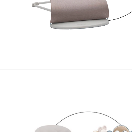
Filialabholung
Einen Moment bitte...
Mit diesem Bundle erhältst Du 2 Artikel:
BabyBjörn
Spielbogen für Babywippe
UVP 49,90 €
39,99 €
BabyBjörn