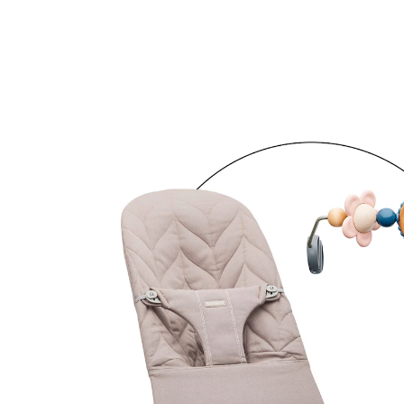
Spielbogen Blüten sandgrau / pastell
18 %
Bundle
UVP 269,80 €
220,99 €
inkl. MwSt. und zzgl.
Versandkosten
110 PAYBACK Basis°Punkte
sammeln
Variante
Blüten sandgrau / pastell
In den Warenkorb
Lieferung nach Hause
Sofort lieferbar - in 2-3 Werktagen bei Dir