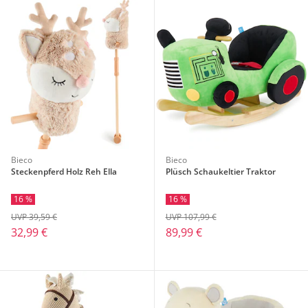
Bieco
Bieco
Steckenpferd Holz Reh Ella
Plüsch Schaukeltier Traktor
16 %
16 %
UVP 39,59 €
UVP 107,99 €
32,99 €
89,99 €