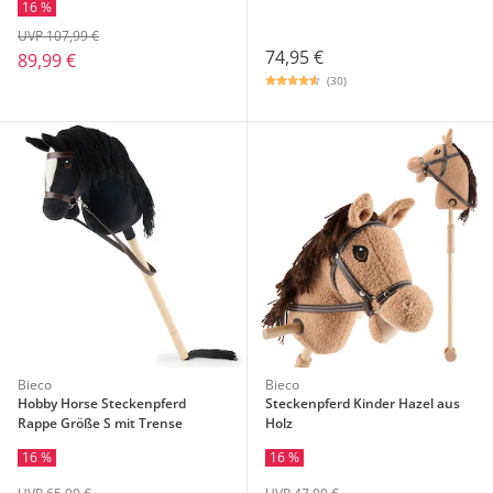
16 %
UVP 107,99 €
74,95 €
89,99 €
(30)
Bieco
Bieco
Hobby Horse Steckenpferd
Steckenpferd Kinder Hazel aus
Rappe Größe S mit Trense
Holz
16 %
16 %