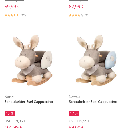
UVP 69,99 €
UVP 69,99 €
59,99 €
62,99 €
(22)
(1)
Nattou
Nattou
Schaukeltier Esel Cappuccino
Schaukeltier Esel Cappuccino
15 %
17 %
UVP 119,95 €
UVP 119,95 €
101,99 €
99,00 €