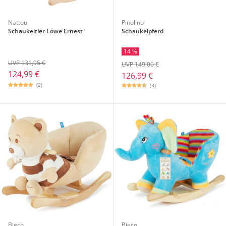
Nattou
Pinolino
Schaukeltier Löwe Ernest
Schaukelpferd
14 %
UVP 131,95 €
UVP 149,00 €
124,99 €
126,99 €
(2)
(3)
Bieco
Bieco