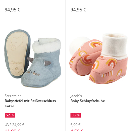
94,95 €
94,95 €
Sterntaler
Jacob`s
Babystiefel mit Reißverschluss
Baby-Schlupfschuhe
Katze
52 %
35 %
UVP 24,99 €
6,99 €