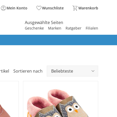
Mein Konto
Wunschliste
Warenkorb
Ausgewählte Seiten
Geschenke
Marken
Ratgeber
Filialen
spirieren
spirieren
spirieren
spirieren
spirieren
spirieren
spirieren
spirieren
spirieren
tikel
Sortieren nach