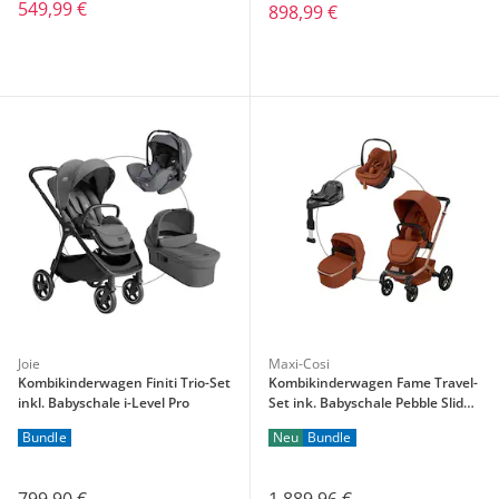
549,99 €
898,99 €
Joie
Maxi-Cosi
Kombikinderwagen Finiti Trio-Set
Kombikinderwagen Fame Travel-
inkl. Babyschale i-Level Pro
Set ink. Babyschale Pebble Slide
Pro und Isofix-Basis Familyfix
Bundle
Neu
Bundle
Slide Pro
799,90 €
1.889,96 €