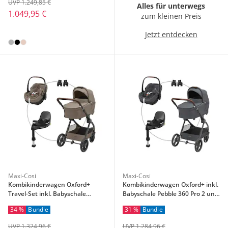
UVP 1.249,85 €
Alles für unterwegs
1.049,95 €
zum kleinen Preis
Jetzt entdecken
Maxi-Cosi
Maxi-Cosi
Kombikinderwagen Oxford+
Kombikinderwagen Oxford+ inkl.
Travel-Set inkl. Babyschale
Babyschale Pebble 360 Pro 2 und
Pebble 360 Pro 2 und Isofix-Basis
Isofix-Basis FamilyFix 360
34 %
Bundle
31 %
Bundle
FamilyFix 360 Pro
UVP 1.324,96 €
UVP 1.284,96 €