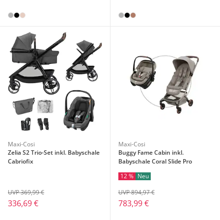
Maxi-Cosi
Maxi-Cosi
Zelia S2 Trio-Set inkl. Babyschale
Buggy Fame Cabin inkl.
Cabriofix
Babyschale Coral Slide Pro
12 %
Neu
UVP 369,99 €
UVP 894,97 €
336,69 €
783,99 €