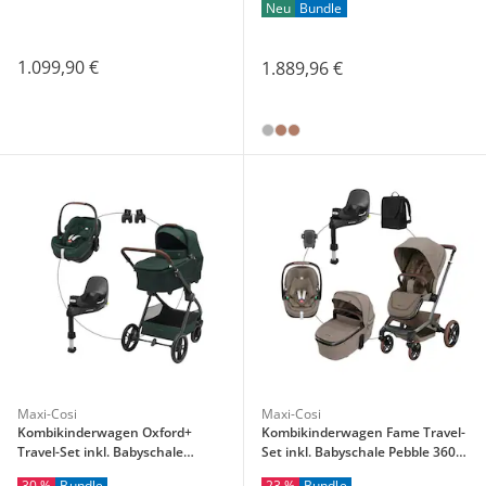
Neu
Bundle
Slide Pro
1.099,90 €
1.889,96 €
Maxi-Cosi
Maxi-Cosi
Kombikinderwagen Oxford+
Kombikinderwagen Fame Travel-
Travel-Set inkl. Babyschale
Set inkl. Babyschale Pebble 360
Pebble 360 Pro 2 und Isofix-Basis
Pro 2, Isofix-Basis FamilyFix 360
30 %
Bundle
23 %
Bundle