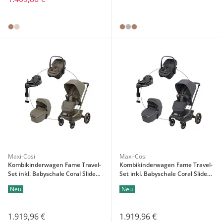
Maxi-Cosi
Maxi-Cosi
Kombikinderwagen Fame Travel-
Kombikinderwagen Fame Travel-
Set inkl. Babyschale Coral Slide
Set inkl. Babyschale Coral Slide
Pro und Isofix-Basis Familiyfix
Pro und Isofix-Basis Familiyfix
Neu
Neu
Slide Pro
Slide Pro
1.919,96 €
1.919,96 €