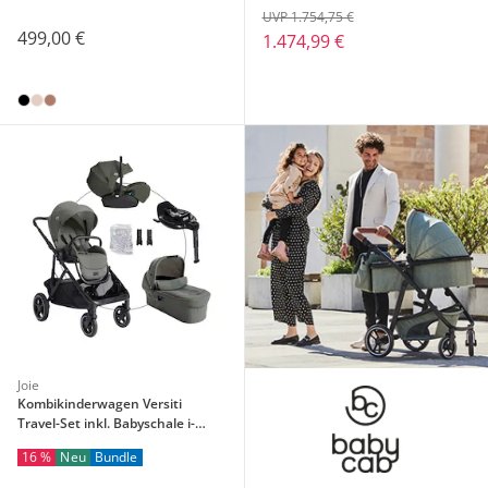
UVP 1.754,75 €
499,00 €
1.474,99 €
Joie
Kombikinderwagen Versiti
Travel-Set inkl. Babyschale i-
Level Pro und Isofix-Basis i-Base
16 %
Neu
Bundle
Encore