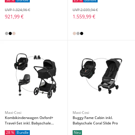
FamilyFix 360 Pro
Pro und Wickeltasche
UVP 1.324,96 €
UVP 2.039,94 €
921,99 €
1.559,99 €
Maxi-Cosi
Maxi-Cosi
Kombikinderwagen Oxford+
Buggy Fame Cabin inkl.
Travel-Set inkl. Babyschale
Babyschale Coral Slide Pro
Pebble 360 Pro 2 und Isofix-Basis
28 %
Bundle
Neu
FamilyFix 360 Pro