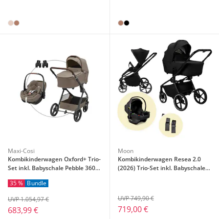
Maxi-Cosi
Moon
Kombikinderwagen Oxford+ Trio-
Kombikinderwagen Resea 2.0
Set inkl. Babyschale Pebble 360
(2026) Trio-Set inkl. Babyschale
Pro 2
Cosmo 2.0
35 %
Bundle
UVP 749,90 €
UVP 1.054,97 €
719,00 €
683,99 €