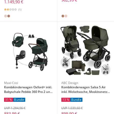
1.149,90 €
(1)
Maxi-Cosi
ABC Design
Kombikinderwagen Oxford+ inkl.
Kombikinderwagen Salsa 5 Air
Babyschale Pebble 360 Pro 2 und
inkl. Wickeltasche, Moskitonetz
Isofix-Basis FamilyFix 360
und Regenschutz
31 %
Bundle
13 %
Bundle
UVP 1.284,96 €
UVP 1.039,60 €
883,99 €
899,90 €