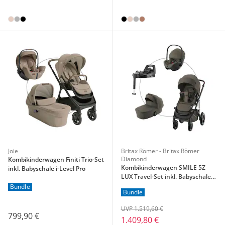
Joie
Britax Römer - Britax Römer
Diamond
Kombikinderwagen Finiti Trio-Set
Kombikinderwagen SMILE 5Z
inkl. Babyschale i-Level Pro
LUX Travel-Set inkl. Babyschale
BABY-SAFE PRO i-SIZE und Isofix-
Bundle
Bundle
Basis VARIOBASE 5Z
UVP 1.519,60 €
799,90 €
1.409,80 €