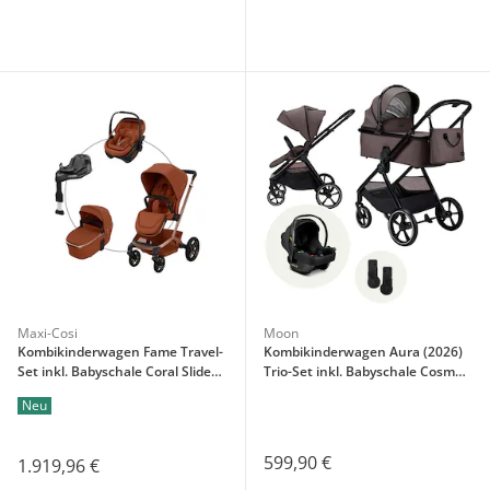
Maxi-Cosi
Moon
Kombikinderwagen Fame Travel-
Kombikinderwagen Aura (2026)
Set inkl. Babyschale Coral Slide
Trio-Set inkl. Babyschale Cosmo
Pro und Isofix-Basis Familiyfix
2.0
Neu
Slide Pro
599,90 €
1.919,96 €