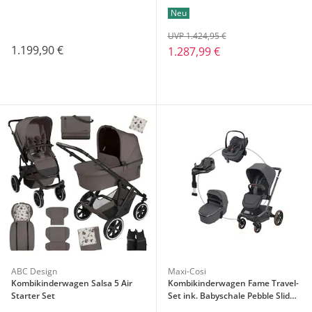
Slide Pro und Isofix-Basis
Neu
Familyfix Slide Pro
UVP 1.424,95 €
1.199,90 €
1.287,99 €
ABC Design
Maxi-Cosi
Kombikinderwagen Salsa 5 Air
Kombikinderwagen Fame Travel-
Starter Set
Set ink. Babyschale Pebble Slide
Pro und Isofix-Basis Familyfix