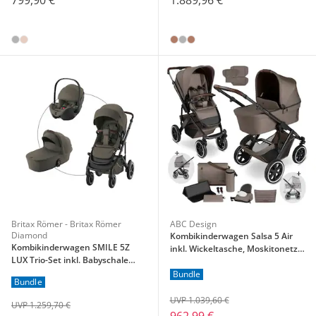
Britax Römer - Britax Römer
ABC Design
Diamond
Kombikinderwagen Salsa 5 Air
Kombikinderwagen SMILE 5Z
inkl. Wickeltasche, Moskitonetz
LUX Trio-Set inkl. Babyschale
und Regenschutz
BABY-SAFE PRO i-SIZE
Bundle
Bundle
UVP 1.039,60 €
UVP 1.259,70 €
962,99 €