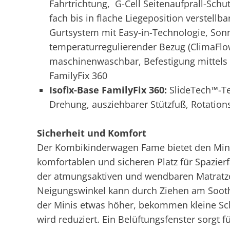
Fahrtrichtung, G-Cell Seitenaufprall-Schut
fach bis in flache Liegeposition verstellba
Gurtsystem mit Easy-in-Technologie, Son
temperaturregulierender Bezug (ClimaFl
maschinenwaschbar, Befestigung mittels 
FamilyFix 360
Isofix-Base FamilyFix 360:
SlideTech™-Te
Drehung, ausziehbarer Stützfuß, Rotations
Sicherheit und Komfort
Der Kombikinderwagen Fame bietet den Mini
komfortablen und sicheren Platz für Spazierf
der atmungsaktiven und wendbaren Matratz
Neigungswinkel kann durch Ziehen am Soothi
der Minis etwas höher, bekommen kleine Sch
wird reduziert. Ein Belüftungsfenster sorgt