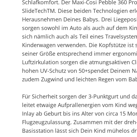
Schlafkomfort. Der Maxi-Cosi Pebble 360 Pr
SlideTechTM. Diese beiden Technologien erl
Herausnehmen Deines Babys. Drei Liegepositi
sorgen sowohl im Auto als auch auf dem Kind
sich nämlich auch als Teil eines Travelsyste
Kinderwagen verwenden. Die Kopfstütze ist 
seiner Größe entsprechend immer ergonomi
Luftzirkulation sorgen die atmungsaktiven 
hohen UV-Schutz von 50+spendet Deinem Nac
zudem Zugwind und leichten Regen vom Bab
Für Sicherheit sorgen der 3-Punktgurt und da
leitet etwaige Aufprallenergien vom Kind we
Inlay ab Geburt bis ins Alter von circa 15 Mo
Flugzeugzulassung. Zusammen mit der dreh-
Basisstation lässt sich Dein Kind mühelos dr