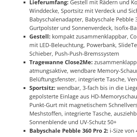
Lieferumfang:
Gestell mit Rädern und K
Winddecke, Sportsitz mit Verdeck und Si
Babyschalenadapter, Babyschale Pebble 3
Gurtpolster und Sonnenverdeck, Isofix-Ba
Gestell:
kompakt zusammenklappbar, Cosi
mit LED-Beleuchtung, Powerbank, SlideTe
Schieber, Push-Push-Bremssystem
Tragewanne Close2Me:
zusammenklappba
atmungsaktive, wendbare Memory-Schaums
Belüftungsfenster, integrierte Tasche, V
Sportsitz:
wendbar, 3-fach bis in die Liege
gepolsterte Einlage aus HD-Memoryschaums
Punkt-Gurt mit magnetischem Schnellvers
Meshstoffen, integrierte Tasche, ausziehb
Sonnenblende und UV-Schutz 50+
Babyschale Pebble 360 Pro 2:
i-Size von 