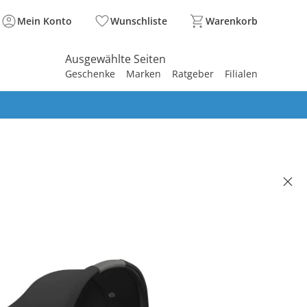
Mein Konto
Wunschliste
Warenkorb
Ausgewählte Seiten
Geschenke
Marken
Ratgeber
Filialen
spirieren
spirieren
spirieren
spirieren
spirieren
spirieren
spirieren
spirieren
spirieren
PLATINUM
ragewanne Comfort für Priam, e-
 (2025) sepia black
(5)
zte Chance
5 €
,00 €