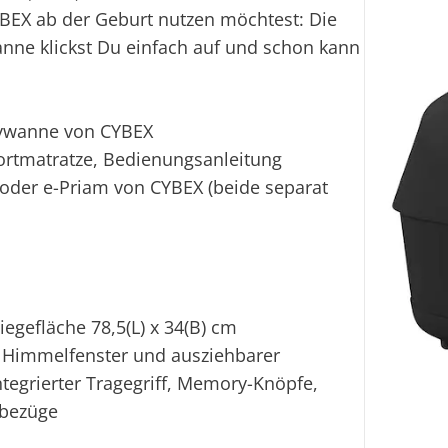
EX ab der Geburt nutzen möchtest: Die
Ei
nne klickst Du einfach auf und schon kann
bywanne von CYBEX
ortmatratze, Bedienungsanleitung
der e-Priam von CYBEX (beide separat
iegefläche 78,5(L) x 34(B) cm
d Himmelfenster und ausziehbarer
tegrierter Tragegriff, Memory-Knöpfe,
fbezüge