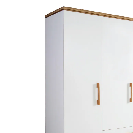
(13)
649,95 €
inkl. MwSt. und zzgl.
Versandkosten
324 PAYBACK Basis°Punkte
sammeln
In den Warenkorb
Lieferung nach Hause
Lieferbar - in 10-12 Werktagen bei Dir
Die Lieferung erfolgt
per Spedition
Versand durch Partner
Filialabholung