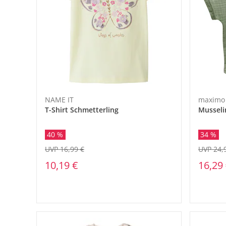
NAME IT
maximo
T-Shirt Schmetterling
Musseli
40 %
34 %
UVP 16,99 €
UVP 24,
10,19 €
16,29