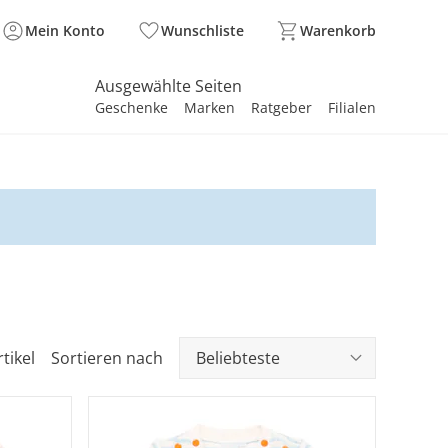
Mein Konto
Wunschliste
Warenkorb
Ausgewählte Seiten
Geschenke
Marken
Ratgeber
Filialen
spirieren
spirieren
spirieren
spirieren
spirieren
spirieren
spirieren
spirieren
spirieren
tikel
Sortieren nach