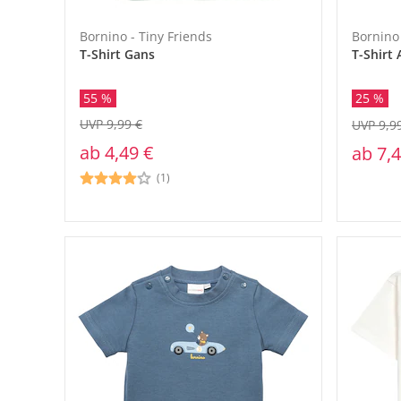
Bornino - Tiny Friends
Bornino 
T-Shirt Gans
T-Shirt
55 %
25 %
UVP 9,99 €
UVP 9,9
ab
4,49 €
ab
7,4
(1)