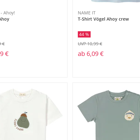
- Ahoy!
NAME IT
 Ahoy
T-Shirt Vögel Ahoy crew
44 %
9 €
UVP 10,99 €
9 €
ab
6,09 €