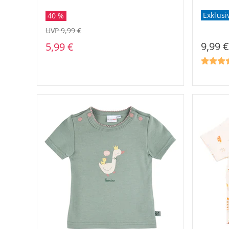
Exklusi
40 %
UVP 9,99 €
9,99 €
5,99 €