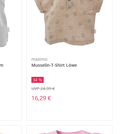
maximo
rm
Musselin-T-Shirt Löwe
34 %
UVP 24,99 €
16,29 €