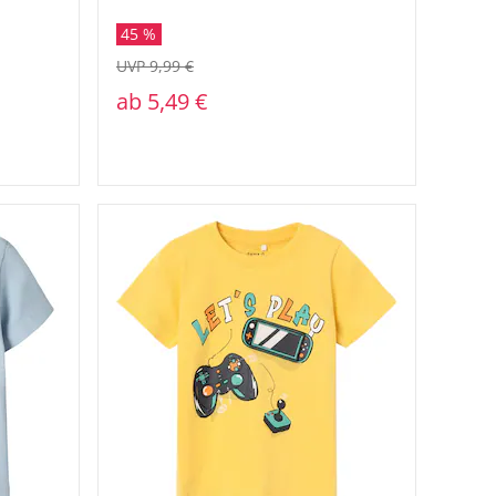
45 %
UVP 9,99 €
ab
5,49 €