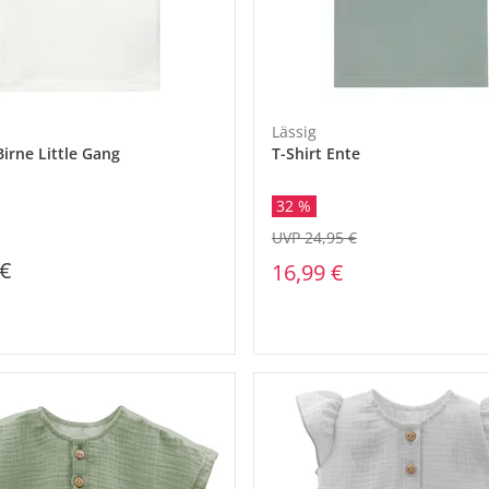
Lässig
Birne Little Gang
T-Shirt Ente
32 %
UVP 24,95 €
 €
16,99 €