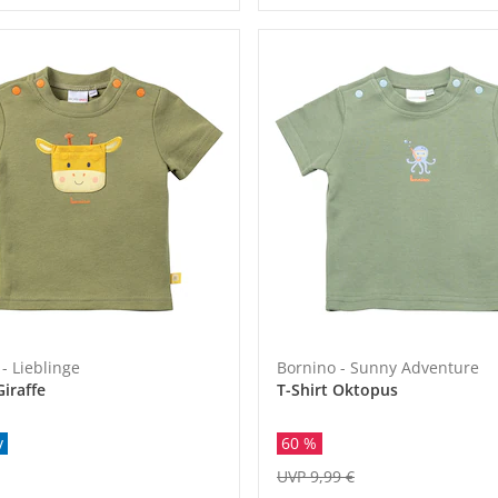
- Lieblinge
Bornino - Sunny Adventure
Giraffe
T-Shirt Oktopus
v
60 %
UVP 9,99 €