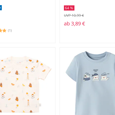
v
64 %
UVP 10,99 €
ab
3,89 €
(1)