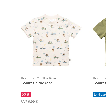
Bornino - On The Road
Bornino 
T-Shirt On the road
T-Shirt 
Exklusi
50 %
UVP 9,99 €