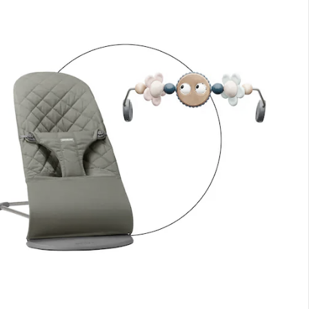
BabyBjörn
Spielbügel für Babywippe
UVP 49,90 €
39,99 €
BabyBjörn
Babywippe Bliss Baumwollmix
UVP 219,90 €
158,91 €
Gesamtpreis Einzelprodukte:
198,90 €
Bundle-Preis:
186,99 €