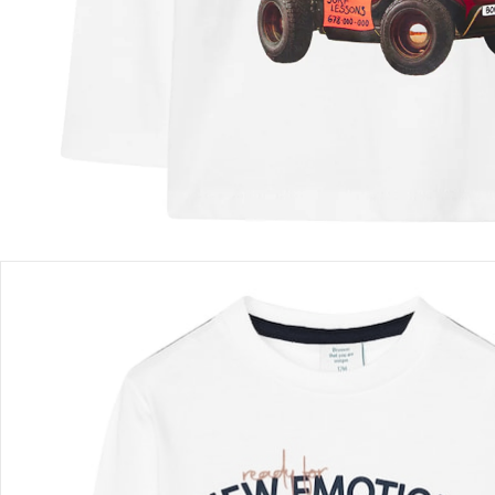
Filialabholung
Einen Moment bitte...
Produktbeschreibung
Produktdetails
Hinweise, Siegel & Hersteller
Bewertungen