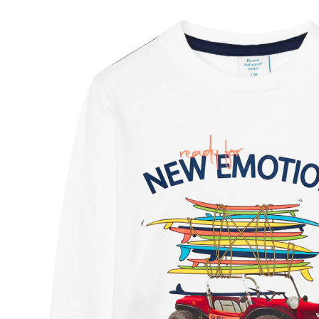
50 %
UVP 19,95 €
9,99 €
inkl. MwSt. und zzgl.
Versandkosten
4 PAYBACK Basis°Punkte
sammeln
Größe
Größenberater
In den Warenkorb
Lieferung nach Hause
Sofort lieferbar - in 2-3 Werktagen bei Dir