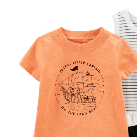
Schiff
55 %
17,99 €
7,99 €
inkl. MwSt. und zzgl.
Versandkosten
3 PAYBACK Basis°Punkte
sammeln
Größe
Größenberater
In den Warenkorb
Lieferung nach Hause