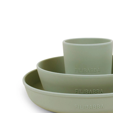
39,99 €
inkl. MwSt. und zzgl.
Versandkosten
19 PAYBACK Basis°Punkte
sammeln
In den Warenkorb
Lieferung nach Hause
Lieferbar - in 7-8 Werktagen bei Dir
Versand durch Partner
Filialabholung
Einen Moment bitte...