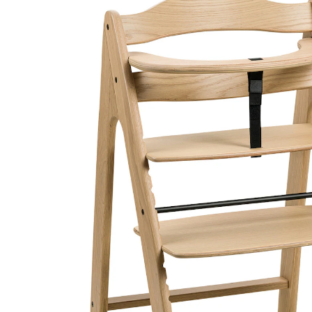
199,90 €
inkl. MwSt. und zzgl.
Versandkosten
99 PAYBACK Basis°Punkte
sammeln
In den Warenkorb
Lieferung nach Hause
Lieferbar - in 7-8 Werktagen bei Dir
Filialabholung
Einen Moment bitte...