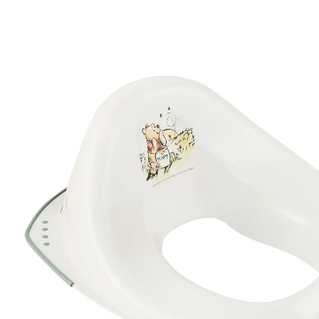
12,99 €
inkl. MwSt. und zzgl.
Versandkosten
6 PAYBACK Basis°Punkte
sammeln
In den Warenkorb
Lieferung nach Hause
Sofort lieferbar - in 2-3 Werktagen bei Dir
Filialabholung
Einen Moment bitte...