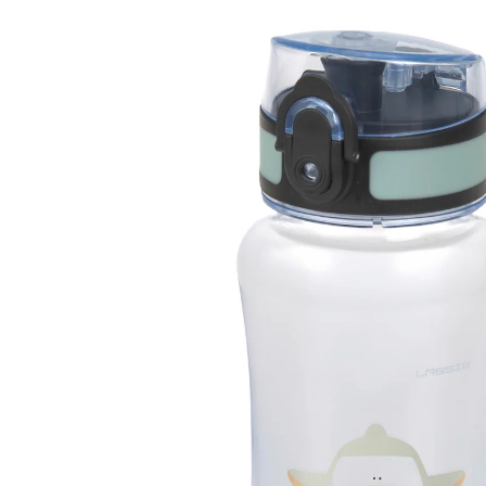
11 %
UVP 17,95 €
15,99 €
inkl. MwSt. und zzgl.
Versandkosten
7 PAYBACK Basis°Punkte
sammeln
In den Warenkorb
Lieferung nach Hause
Sofort lieferbar - in 2-3 Werktagen bei Dir
Filialabholung
Einen Moment bitte...