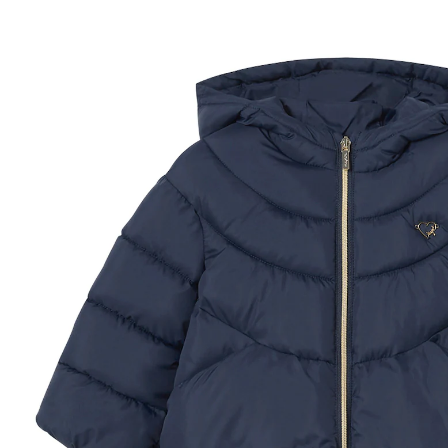
37 %
26,99 €
16,99 €
inkl. MwSt. und zzgl.
Versandkosten
8 PAYBACK Basis°Punkte
sammeln
Größe
Größenberater
In den Warenkorb
Lieferung nach Hause
Sofort lieferbar - in 2-3 Werktagen bei Dir