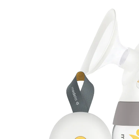
(1)
37 %
UVP 119,00 €
74,99 €
inkl. MwSt. und zzgl.
Versandkosten
37 PAYBACK Basis°Punkte
sammeln
In den Warenkorb
Lieferung nach Hause
Sofort lieferbar - in 2-3 Werktagen bei Dir
Filialabholung
Einen Moment bitte...