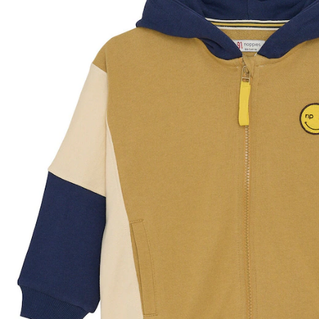
In den Warenkorb
Lieferung nach Hause
Lieferbar - in 4-5 Werktagen bei Dir
Versand durch Partner
Filialabholung
Einen Moment bitte...
Produktbeschreibung