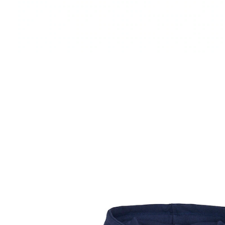
NOPPIES KIDS
Strickjacke Ridge Khaki
20 %
UVP 48,50 €
38,80 €
inkl. MwSt. und zzgl.
Versandkosten
19 PAYBACK Basis°Punkte
sammeln
Größe