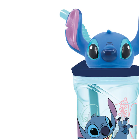
360 ml
9,99 €
inkl. MwSt. und zzgl.
Versandkosten
4 PAYBACK Basis°Punkte
sammeln
In den Warenkorb
Lieferung nach Hause
Sofort lieferbar - in 2-3 Werktagen bei Dir
Filialabholung
Einen Moment bitte...