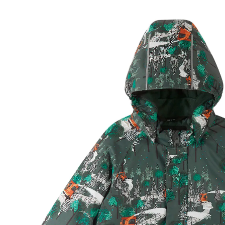
50 %
UVP 99,95 €
49,99 €
inkl. MwSt. und zzgl.
Versandkosten
24 PAYBACK Basis°Punkte
sammeln
Größe
Größenberater
In den Warenkorb
Lieferung nach Hause
Sofort lieferbar - in 2-3 Werktagen bei Dir