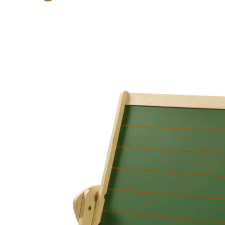
ROBA
Standtafel mit Hocker Fuchs und Eule
59,95 €
inkl. MwSt. und zzgl.
Versandkosten
29 PAYBACK Basis°Punkte
sammeln
In den Warenkorb
Lieferung nach Hause
Lieferbar - in 3-4 Werktagen bei Dir
Versand durch Partner