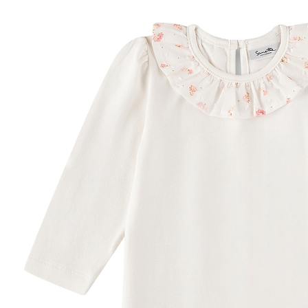
55 %
UVP 29,99 €
ab
13,49 €
inkl. MwSt. und zzgl.
Versandkosten
6 PAYBACK Basis°Punkte
sammeln
Größe
Größenberater
In den Warenkorb
Lieferung nach Hause
Sofort lieferbar - in 2-3 Werktagen bei Dir