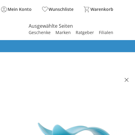
Mein Konto
Wunschliste
Warenkorb
Ausgewählte Seiten
Geschenke
Marken
Ratgeber
Filialen
spirieren
spirieren
spirieren
spirieren
spirieren
spirieren
spirieren
spirieren
spirieren
aschbecher Moby Wal blau
(5)
 €
99 €
. und zzgl.
Versandkosten