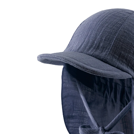
marine
50 %
UVP 17,99 €
8,99 €
inkl. MwSt. und zzgl.
Versandkosten
4 PAYBACK Basis°Punkte
sammeln
Größe
Größenberater
In den Warenkorb
Lieferung nach Hause