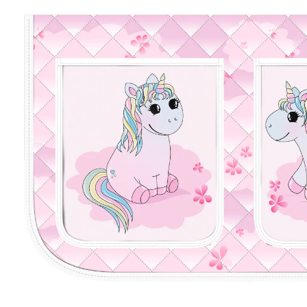
Hoch- und Etagenbetten
43 %
UVP 29,90 €
16,92 €
inkl. MwSt. und zzgl.
Versandkosten
8 PAYBACK Basis°Punkte
sammeln
In den Warenkorb
Lieferung nach Hause
Lieferbar - in 3-4 Werktagen bei Dir
Versand durch Partner
Filialabholung