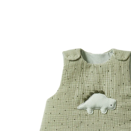
VERTBAUDET
Ärmelloser Baby Schlafsack KLEINER DINO
khaki
ab
37,99 €
inkl. MwSt. und zzgl.
Versandkosten
18 PAYBACK Basis°Punkte
sammeln
Größe
In den Warenkorb
Lieferung nach Hause