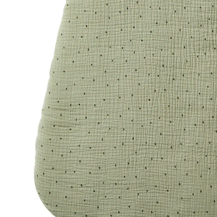
Lieferbar - in 6-7 Werktagen bei Dir
Versand durch Partner
Filialabholung
Einen Moment bitte...
Produktbeschreibung
Hinweise, Siegel & Hersteller
Bewertungen