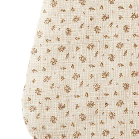
Lieferbar - in 6-7 Werktagen bei Dir
Versand durch Partner
Filialabholung
Einen Moment bitte...
Produktbeschreibung
Hinweise, Siegel & Hersteller
Bewertungen