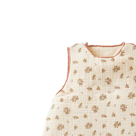
VERTBAUDET
Ärmelloser Baby Schlafsack LANDHAUS
wollweiß/mehrfarbig
ab
37,99 €
inkl. MwSt. und zzgl.
Versandkosten
18 PAYBACK Basis°Punkte
sammeln
Größe
In den Warenkorb
Lieferung nach Hause