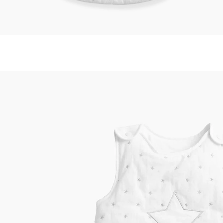
VERTBAUDET
Ärmelloser Baby Schlafsack STERNENREGEN
weiß bedruckt
ab
37,99 €
inkl. MwSt. und zzgl.
Versandkosten
18 PAYBACK Basis°Punkte
sammeln
Größe
In den Warenkorb