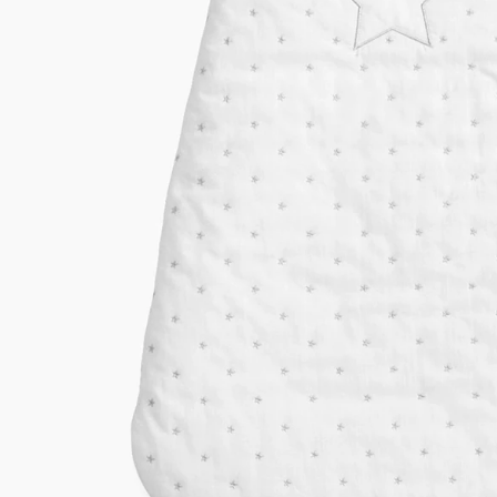
Lieferung nach Hause
Lieferbar - in 6-7 Werktagen bei Dir
Versand durch Partner
Filialabholung
Einen Moment bitte...
Produktbeschreibung
Hinweise, Siegel & Hersteller