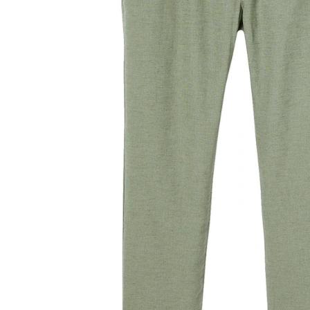
Lieferung nach Hause
Lieferbar - in 6-7 Werktagen bei Dir
Versand durch Partner
Filialabholung
Einen Moment bitte...
Produktbeschreibung
Hinweise, Siegel & Hersteller