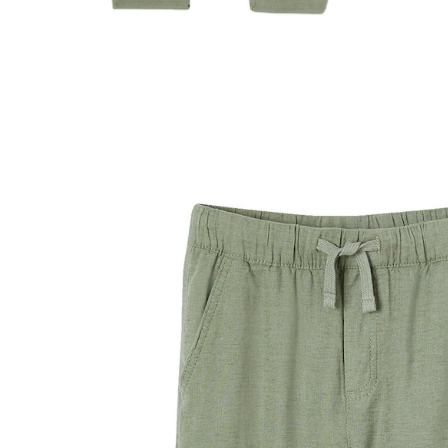
VERTBAUDET
Jungen Hose aus Baumwoll-Leinen-Mix,
Bundweite verstellbar grün
20,99 €
inkl. MwSt. und zzgl.
Versandkosten
10 PAYBACK Basis°Punkte
sammeln
Größe
In den Warenkorb